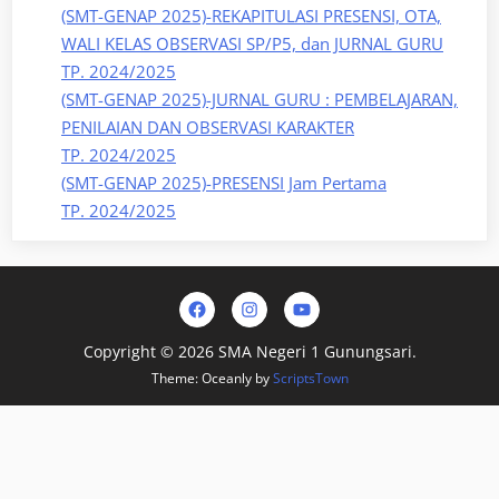
(SMT-GENAP 2025)-REKAPITULASI PRESENSI, OTA,
WALI KELAS OBSERVASI SP/P5, dan JURNAL GURU
TP. 2024/2025
(SMT-GENAP 2025)-JURNAL GURU : PEMBELAJARAN,
PENILAIAN DAN OBSERVASI KARAKTER
TP. 2024/2025
(SMT-GENAP 2025)-PRESENSI Jam Pertama
TP. 2024/2025
Facebook
Instagram
Youtube
Copyright © 2026 SMA Negeri 1 Gunungsari.
Theme: Oceanly by
ScriptsTown