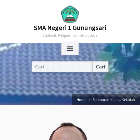
Skip
to
content
SMA Negeri 1 Gunungsari
Edukatif, Religius, dan Berbudaya
Cari
untuk:
Home
Sambutan Kepala Sekolah