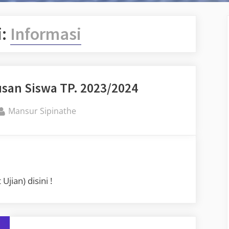
i:
Informasi
an Siswa TP. 2023/2024
By
Mansur Sipinathe
jian) disini !