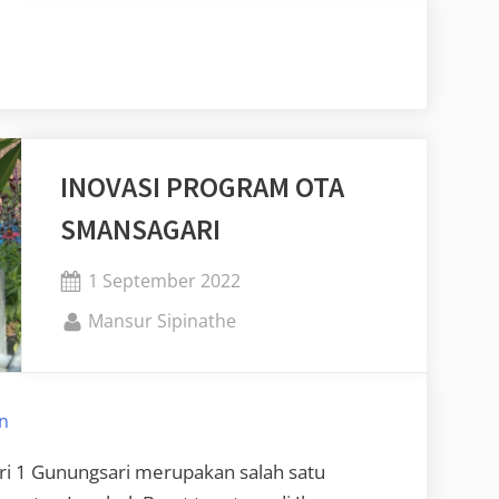
INOVASI PROGRAM OTA
SMANSAGARI
Posted
1 September 2022
on
By
Mansur Sipinathe
n
eri 1 Gunungsari merupakan salah satu