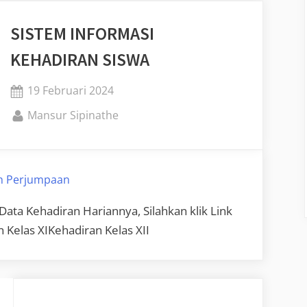
SISTEM INFORMASI
KEHADIRAN SISWA
Posted
19 Februari 2024
on
By
Mansur Sipinathe
h Perjumpaan
Data Kehadiran Hariannya, Silahkan klik Link
 Kelas XIKehadiran Kelas XII