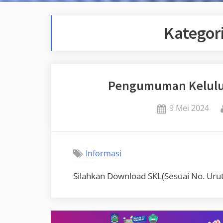
Kategor
Pengumuman Kelulus
Posted
9 Mei 2024
on
Informasi
Silahkan Download SKL(Sesuai No. Urut U