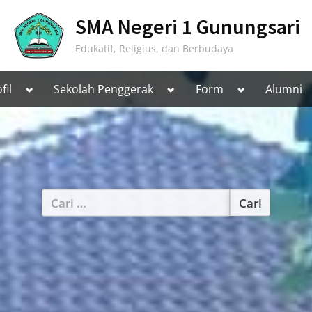
SMA Negeri 1 Gunungsari
Edukatif, Religius, dan Berbudaya
Toggle
Toggle
Toggle
fil
Sekolah Penggerak
Form
Alumni
sub-
sub-
sub-
menu
menu
menu
Cari
untuk: