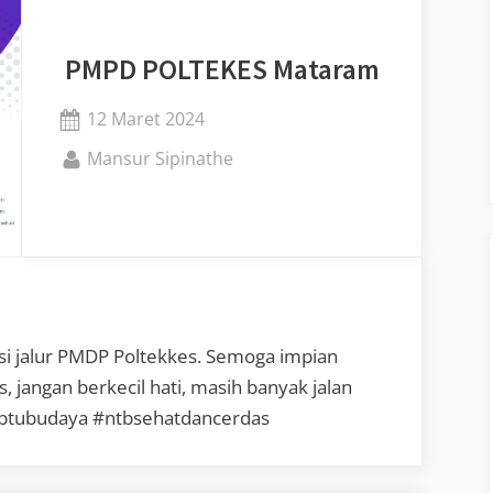
PMPD POLTEKES Mataram
Posted
12 Maret 2024
on
By
Mansur Sipinathe
ksi jalur PMDP Poltekkes. Semoga impian
s, jangan berkecil hati, masih banyak jalan
sabtubudaya #ntbsehatdancerdas