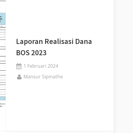
Laporan Realisasi Dana
BOS 2023
Posted
1 Februari 2024
on
By
Mansur Sipinathe